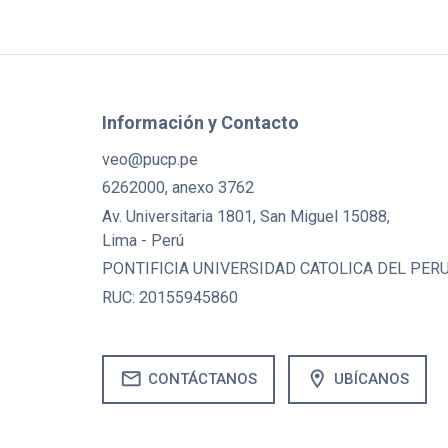
Información y Contacto
veo@pucp.pe
6262000, anexo 3762
Av. Universitaria 1801, San Miguel 15088,
Lima - Perú
PONTIFICIA UNIVERSIDAD CATOLICA DEL PER
RUC: 20155945860
mail
location_on
CONTÁCTANOS
UBÍCANOS