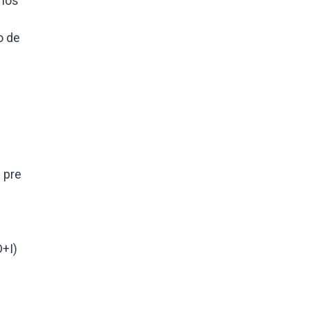
rios
o de
 pre
D+I)