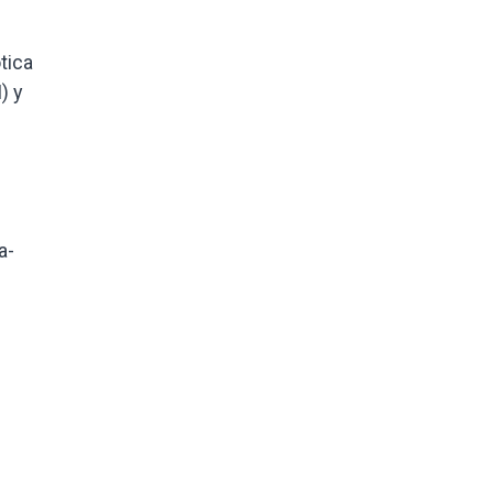
tica
) y
a-